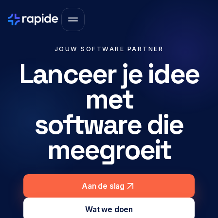
JOUW SOFTWARE PARTNER
Lanceer je idee
met
software die
meegroeit
Aan de slag
Wat we doen