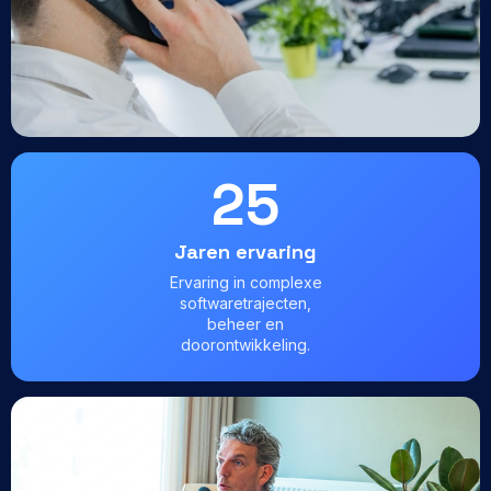
25
Jaren ervaring
Ervaring in complexe
softwaretrajecten,
beheer en
doorontwikkeling.