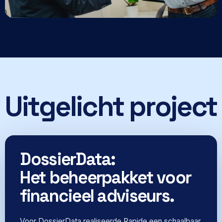
Uitgelicht project
DossierData:
Het beheerpakket voor
financieel adviseurs.
Voor DossierData realiseerde Rapide een schaalbaar