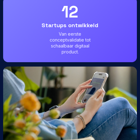
12
Startups ontwikkeld
Van eerste
conceptvalidatie tot
schaalbaar digitaal
product.