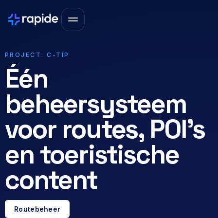
PROJECT: C-TIP
Één
beheersysteem
voor routes, POI’s
en toeristische
content
Routebeheer