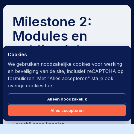
Milestone 2:
Modules en
publicatieketen
Cookies
We gebruiken noodzakelijke cookies voor werking
In de volgende fase zijn routebeheer,
en beveiliging van de site, inclusief reCAPTCHA op
selectie, onderhoudsflows en
formulieren. Met "Alles accepteren" sta je ook
publicatiemodules doorontwikkeld tot een
overige cookies toe.
samenhangende keten.
Alleen noodzakelijk
Hiermee kunnen routes worden aangepast,
Alles accepteren
gecontroleerd en direct gepubliceerd naar
verschillende kanalen.